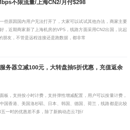
0Mbps不限流量/上海CN2/月付$298
一些原因国内用户无法打开了，大家可以试试其他办法，商家主要
好，近期商家新了上海机房的VPS，线路方面采用CN2出国，比起
的朋友，不管是远程连接还是跑数据，都非常
独立服务器立减100元，大转盘抽5折优惠，充值返余
面板，支持按小时计费，支持弹性增减配置，用户可以按量计费，
有中国香港、美国洛杉矶、日本、韩国、德国、荷兰，线路都是比较
和五一时的优惠差不多，除了新购动态云7折/