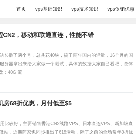
首页
vps基础知识
vps技术知识
vps促销优惠
CN2，移动和联通直连，性能不错
站长撸了两个号，总共花40块，搞了两年国内的轻量，16个月的国
服务器拿出来给大家做一个测试，具体的数据大家自己看吧，总体
来说还是不错的。 测试套餐 CPU：1核 内存：2G 硬盘：40G 流
国机房68折优惠，月付低至$5
信用比较好，主要销售香港CN2线路VPS、日本直连VPS、新加坡直
合做站，近期商家也同步推出了618活动，除了之前的全场常年8折优