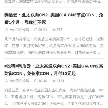
双翼鸟互联2020年2月促销活动开启，美国洛杉矶高防VPS，
年付99元，三网直连，1核512MB内存，无限流量，自带20G
狗盾云：亚太双向CN2+美国GIA CN2节点CDN，免
高防防御
费1个月，号称打不死
vps用户投稿
09-01
377
几个月前分享过一次狗盾云家的美国VPS，当时还做过一次测
评，商家主要打高防VPS，机房有OVH加拿大480G高防、美
国200G高防、国内高防御VPS和独服业务，目前商家推出了高
防CDN业务，新用户首月免费使用，亚太高速双向CN2+美国
#投稿#狗盾云：亚太高速双向CN2+美国GIA CN2高
GIA CN2高防节点，无视CC，可抗2T的攻击，商家提供了一
个首
防御CDN，免备案CDN，月付10元起
vps用户投稿
10-10
5181
狗盾云是一家今年成立的国人主机商家，商家销售挂机宝、VP
S、宝塔虚拟主机、高防CDN，不过商家目前是主打CDN产
品， 目前已接入自建CDN并正式开卖，主要的优势就是有亚太