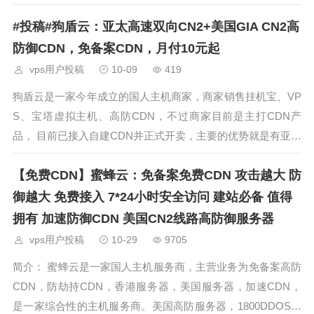
CN2+美国GIA的高速线路，同时也有OVH等高防节点，可以
#投稿#狗盾云：亚太高速双向CN2+美国GIA CN2高
抗量比较大的攻击，目前商家的定价比较便宜，月付仅需要10
元起，可以解决
防御CDN，免备案CDN，月付10元起
vps用户投稿
10-09
419
狗盾云是一家今年成立的国人主机商家，商家销售挂机宝、VP
S、宝塔虚拟主机、高防CDN，不过商家目前是主打CDN产
品， 目前已接入自建CDN并正式开卖，主要的优势就是有亚太
CN2+美国GIA的高速线路，同时也有OVH等高防节点，可以
【免费CDN】蜜蜂云：免备案免费CDN 攻击越大 防
抗量比较大的攻击，目前商家的定价比较便宜，月付仅需要10
元起，可以解决
御越大 免费接入 7*24小时安全访问 建站必备 值得
拥有 加速防御CDN 美国CN2线路高防御服务器
vps用户投稿
10-29
9705
简介： 蜜蜂云是一家国人主机服务商，主营业务为免备案高防
CDN，防劫持CDN，香港服务器，美国服务器，加速CDN，
是一家综合性的主机服务商。美国高防服务器，1800DDOS防