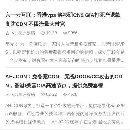
受欢迎最为广大VPS玩家喜爱的去程电信CN2/移动/联通直
六一云互联：香港vps 洛杉矶CN2 GIA打死产退款
连；回程三网CN2，以及香港CN2中
高防CDN 不限流量大带宽
vps用户投稿
10-29
9086
简介： 六一云互联是一家国人自营服务器商家，主营国外VP
S，以稳定和给力的售后获得很多用户的信赖，成立于18年是
一个老商家，拥有国外大带宽高防御的特点，线路也是采用最
受欢迎最为广大VPS玩家喜爱的去程电信CN2/移动/联通直
AHJCDN：免备案CDN，无视DDOS/CC攻击的CD
连；回程三网CN2，以及香港CMI大
N，香港/美国GIA高速节点，提供免费套餐
vps用户投稿
02-22
4608
AHJCDN致力于打造一个企业级的云平台，提供场景化SaaS/P
aaS服务。通过专业的技术和业内领先的可靠服务为用户的业
务持续增长提供助力， AHJCDN现除了在香港 当地拥有两大
高规格数据中心，而且业务已 拓展至美国、新加坡、台湾、日