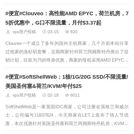
惠，还提供了买两年送一个的优惠，商家提供美、土耳其和荷
#便宜#Clouveo：高性能AMD EPYC，荷兰机房，7
兰地区的VPS服务，有VMware和KVM两种虚拟架构，目前优
惠下来1核1G的套餐三年仅需要58美元，每个月折合人民币10
5折优惠中，G口不限流量，月付$3.37起
块钱，性价比不错，而且具说土耳其机器可解土区奈飞，有需
vps用户投稿
03-15
920
要的朋友可以入手。
Clouveo一个成立了多年的国外主机商家，几个月前本站分享
过他家的洛杉矶套餐，近期商家针对荷兰阿姆斯特丹推出了促
销计划，目前为75折终身优惠，商家的母机采用AMD EPYC系
列的高性能CPU，提供1Gbps的带宽不限制流量，价格也非常
#便宜#SoftShellWeb：1核/1G/20G SSD/不限流量/
便宜，当然到国内的速度肯定比较差，有做欧洲业务或是跑流
量的朋友可
美国圣何塞&荷兰/KVM/年付$25
vps用户投稿
02-18
8011
SoftShellWeb是一家英国IDC商家，公司注册在英格兰和威尔
士，公司编号11837824，今天商家在LET上发布了情人节优
惠，本次优惠针对美国圣何塞和荷兰阿姆斯特丹机房，KVM虚
拟架构，圣何塞为亚洲优化线路，带10G的DDOS防御，阿姆