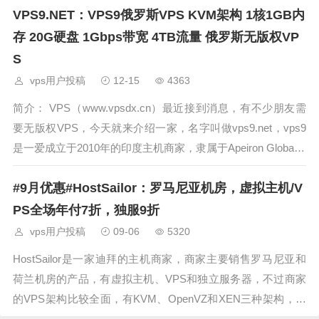
VPS9.NET：VPS9俄罗斯VPS KVM架构 1核1GB内
斯特丹的DDOS防御可达500G，目前1核/1G的套餐年
存 20G硬盘 1Gbps带宽 4TB流量 俄罗斯无版权VP
S
vps用户投稿
12-15
4363
简介： VPS（www.vpsdx.cn）最近接到消息，有不少朋友需
要无版权VPS，今天就来介绍一家，名字叫做vps9.net，vps9
是一爱成立于2010年的印度主机商家，隶属于Apeiron Global P
vt. Ltd旗下，是印度的老牌主机商家，主
#9月优惠#HostSailor：罗马尼亚机房，虚拟主机/V
PS全场年付7折，独服9折
vps用户投稿
09-06
5320
HostSailor是一家迪拜的主机商家，商家主要销售罗马尼亚和
荷兰机房的产品，有虚拟主机、VPS和独立服务器，不过商家
的VPS架构比较全面，有KVM、OpenVZ和XEN三种架构，当
时OVZ的是最便宜的，目前商家放出了最新优惠，针对所有产