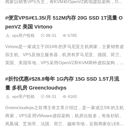
商家以销售VPS为主，有KVM和OpenVZ两咱虚拟架构，OVZ
的架构机器比较便宜，有年付8美元的，数据中心比较多，有
#便宜VPS#€1.35/月 512M内存 20G SSD 1T流量 O
荷兰、瑞典、美国、挪威、奥地利、澳大利亚、香港（中国）
等地，
penVZ 美国 Virtono
vps用户投稿
08-31
5785
Virtono是一家成立于2014年的罗马尼亚主机商家，主要销售虚
拟主机、VPS及独立服务器，机房有罗马尼亚、德国、荷兰、
英国、美国等地，VPS采用OpenVZ和KVM两种虚拟架构，各
机房到国内的速度都算一般，只是在价格上有一点住优势，配
#折扣优惠#$28.8每年 1G内存 15G SSD 1.5T月流
置为512M内存、20G SSD、1T流量的VPS月付只需要1
量 多机房 Greencloudvps
vps用户投稿
08-31
4160
Greencloudvps之前博主有文章介绍过，是一家成立5年的主机
商家，VPS采用VMware虚拟架构，机房比较多，有洛杉矶、
凤凰城、芝加哥、法国、荷兰、越南等地，近期商家在LEB上