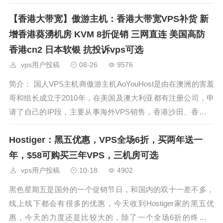
发布了最新的五周年优惠促销信息，SSD KVM VPS半年付及
【香港大带宽】傲游主机：香港大带宽VPS补货 新
以上方案使用优惠后可获得6折优惠，macOS VPS季
增香港葵湧机房 KVM 8折促销 三网直连 美国高防
香港cn2 日本软银 抗投诉vps可选
vps用户投稿
08-26
9576
简介： 国人VPS主机商傲游主机AoYouHost是由在澳洲的害羞
哥和组长成立于2010年，在美国及澳大利亚都有注册公司，申
请了自己的IP段，主要从事海外VPS销售，香港沙田、香港联
邦、韩国Kr、日本大阪、日本东京、新加坡、洛杉矶C3、洛杉
Hostiger：黑五优惠，VPS全场6折，买两年送一
矶MC、欧洲电信等数
年，$58可购买三年VPS，三机房可选
vps用户投稿
10-18
4902
黑色星期五是国外的一个促销节日，和国内的双十一差不多，
线上线下都会有很多的优惠，今天收到Hostiger家的黑五优
惠，今天的力度还是比较大的，除了一个全场6折的终身优