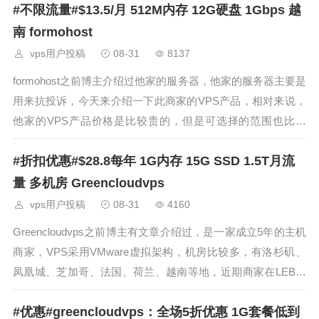
#不限流量#$13.5/月 512M内存 12G硬盘 1Gbps 越
谷、胡志明、法
南 formohost
vps用户投稿
08-31
8137
formohost之前博主介绍过他家的服务器，他家的服务器主要是
用来抗投诉，今天来介绍一下此商家的VPS产品，相对来说，
他家的VPS产品价格是比较贵的，但是可选择的范围也比较
广，有柬埔寨、香港、印度、印度尼西亚、日本、韩国、马来
#折扣优惠#$28.8每年 1G内存 15G SSD 1.5T月流
西亚、巴基斯坦、新加坡、台湾、泰国、土耳其、越南、美
国、加拿大、巴西、阿
量 多机房 Greencloudvps
vps用户投稿
08-31
4160
Greencloudvps之前博主有文章介绍过，是一家成立5年的主机
商家，VPS采用VMware虚拟架构，机房比较多，有洛杉矶、
凤凰城、芝加哥、法国、荷兰、越南等地，近期商家在LEB上
发布了最新的五周年优惠促销信息，SSD KVM VPS半年付及
#优惠#greencloudvps：全场5折优惠 1G套餐低到
以上方案使用优惠后可获得6折优惠，macOS VPS季