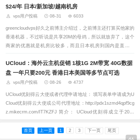
$24/年 日本/新加坡/越南机房
vps用户投稿
08-31
6033
greencloudvps好久之前博主介绍过，之前博主还打算买他家的
香港机器，不过听说是共享20M的母鸡，所以就放弃了，这个
商家的优惠就是机房比较多，而且日本机房到国内是直连线
路，价格也比较便宜，近期商家推出了新的一轮优惠促销，从
UCloud：海外云主机促销 1核1G 2M带宽 40G数据
6月8日到6月15日新加坡全系VPS、新加坡、日本、越南等的
存储型VP
盘 一年只要200元 香港日本美国等多节点可选
vps用户投稿
08-26
4737
UCloud优刻得云大使或者代理申请地址： 填写表单申请成为U
Cloud优刻得云大使或公司代理地址：http://pdx1szmd4qpf9cg
z.mikecrm.com/IT7KZFJ 简介： UCloud优刻得成立于2012
年，是纯内资的创新型企业，总部位
首页
上一页
1
2
3
下一页
尾页