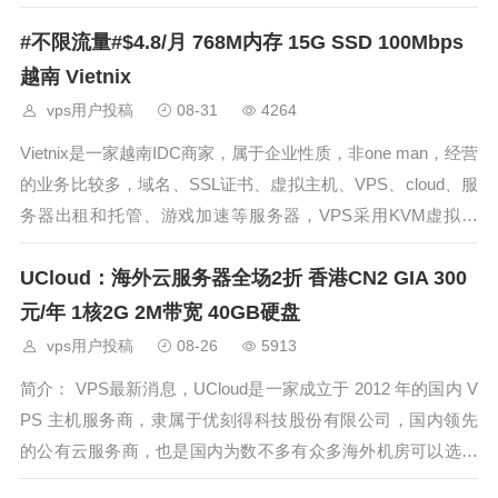
在胡志明市的Viettle和VNPT，VNPT数据中心对于国内是三网
#不限流量#$4.8/月 768M内存 15G SSD 100Mbps
直连，本次博主介绍的是他家的VPS产品，他家的VPS
越南 Vietnix
vps用户投稿
08-31
4264
Vietnix是一家越南IDC商家，属于企业性质，非one man，经营
的业务比较多，域名、SSL证书、虚拟主机、VPS、cloud、服
务器出租和托管、游戏加速等服务器，VPS采用KVM虚拟架
构，优势是100Mbps带宽不限流量，多个机房可以选择，国内
UCloud：海外云服务器全场2折 香港CN2 GIA 300
用户可以选择VNPT线路，电信和移动是直连，对于
元/年 1核2G 2M带宽 40GB硬盘
vps用户投稿
08-26
5913
简介： VPS最新消息，UCloud是一家成立于 2012 年的国内 V
PS 主机服务商，隶属于优刻得科技股份有限公司，国内领先
的公有云服务商，也是国内为数不多有众多海外机房可以选择
的云服务器销售商家。当前UCloud香港、新加坡、雅加达、曼