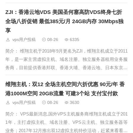
多了一个选择的机会。至于说给不给Windows系统或者IPMI这
ZJI：香港云地VDS 美国圣何塞高防VDS终身七折
都不是事儿，你知
全场八折促销 最低385元/月 24GB内存 30Mbps独
享
vps用户投稿
08-26
6335
简介： 维翔主机于2018年9月更名为ZJI，维翔主机成立于2011
年，是一家主营虚拟主机、域名注册、独立服务器租用业务服
务商，目前提供香港邦联、香港大埔、香港云地、日本东京独
立服务器租用。ZJI目前主要提供香港、日本、美国独立服务器
维翔主机：双12 全场主机空间六折优惠 90元/年 香
（自营/数据中心直营）租用
港1000M空间 20GB流量 可建3个站 支付宝付款
vps用户投稿
08-26
3630
简介： VPS最新消息,国外VPS主机服务商维翔主机成立于201
1年，主打虚拟主机、域名注册、VPS云主机、独立服务器等
业务；2017年12月推出双12虚拟主机特价活动，赶紧来看看具