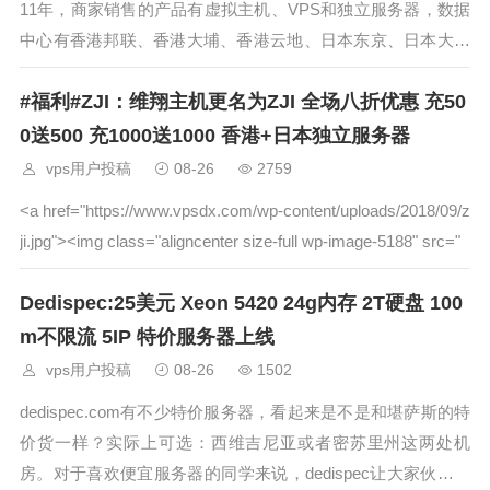
11年，商家销售的产品有虚拟主机、VPS和独立服务器，数据
中心有香港邦联、香港大埔、香港云地、日本东京、日本大阪
和美国山河城，今天收到商家的促销邮件，商家新上线美国山
#福利#ZJI：维翔主机更名为ZJI 全场八折优惠 充50
河城集系列防御型VDS，此机型主要优势为高防，商家针对此
机型提供7
0送500 充1000送1000 香港+日本独立服务器
vps用户投稿
08-26
2759
<a href="https://www.vpsdx.com/wp-content/uploads/2018/09/z
ji.jpg"><img class="aligncenter size-full wp-image-5188" src="
Dedispec:25美元 Xeon 5420 24g内存 2T硬盘 100
m不限流 5IP 特价服务器上线
vps用户投稿
08-26
1502
dedispec.com有不少特价服务器，看起来是不是和堪萨斯的特
价货一样？实际上可选：西维吉尼亚或者密苏里州这两处机
房。对于喜欢便宜服务器的同学来说，dedispec让大家伙儿又