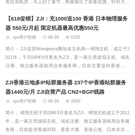
有自营机房，马上到了春节，商家推出了新春优惠，针对大埔
三型、大埔四型、大埔五型独立服务器终身55折优惠，香港大
【618促销】ZJI：充1000送100 香港 日本物理服务
埔机房为CN2+BGP线路，到国内的速度非常不错，有需要便
宜服务器的朋友
器 550元/月起 限定机器最高优惠550元
vps用户投稿
08-26
5325
简介： ZJI是原Wordpress圈知名主机商—维翔主机，成立于2
011年，于2018年9月更名为ZJI，是一家主营虚拟主机、域名
注册、独立服务器租用业务服务商，目前主要提供香港、日
本、美国独立服务器（自营/数据中心直营）租用，及VDS、虚
ZJI香港云地多IP站群服务器 237个IP香港站群服务
拟主机空间、域名注
器1440元/月 ZJI自营产品 CN2+BGP线路
vps用户投稿
08-26
2500
简介： 维翔主机于2018年9月更名为ZJI，维翔主机成立于2011
年，是一家主营虚拟主机、域名注册、独立服务器租用业务服
务商，目前提供香港邦联、香港大埔、香港云地、日本东京独