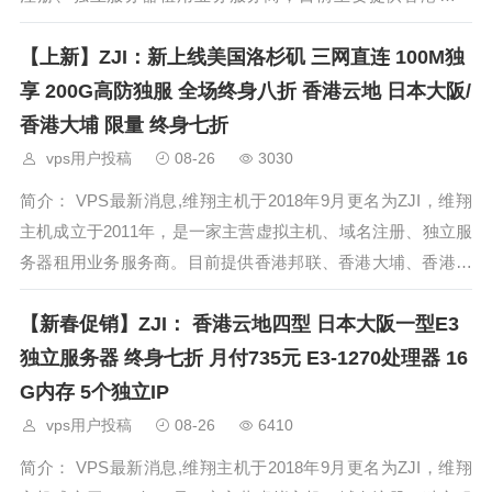
本、美国独立服务器（自营/数据中心直营）租用，及VDS、虚
【上新】ZJI：新上线美国洛杉矶 三网直连 100M独
拟主机空间、域名注
享 200G高防独服 全场终身八折 香港云地 日本大阪/
香港大埔 限量 终身七折
vps用户投稿
08-26
3030
简介： VPS最新消息,维翔主机于2018年9月更名为ZJI，维翔
主机成立于2011年，是一家主营虚拟主机、域名注册、独立服
务器租用业务服务商。目前提供香港邦联、香港大埔、香港云
地、日本东京独立服务器租用。ZJI目前主营业务主要从事虚拟
【新春促销】ZJI： 香港云地四型 日本大阪一型E3
主机及独立服务器销售
独立服务器 终身七折 月付735元 E3-1270处理器 16
G内存 5个独立IP
vps用户投稿
08-26
6410
简介： VPS最新消息,维翔主机于2018年9月更名为ZJI，维翔