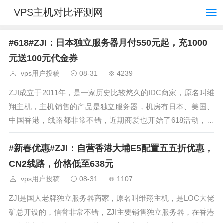
VPS主机对比评测网
#618#ZJI：日本独立服务器月付550元起，充1000
元送100元代金券
vps用户投稿
08-31
4239
ZJI成立于2011年，是一家历史比较悠久的IDC商家，原名叫维
翔主机，主机销售的产品是独立服务器，机房有日本、美国、
中国香港，线路都非常不错，近期商爱也开始了618活动，本
次商家针对三款自营独立服务器推出了特价优惠，另外还有充
#新春优惠#ZJI：自营香港大埔E5配置五五折优惠，
值活动，目前充值1000元送100元代金券，限制条件为已购买
业务的朋友，
CN2线路，价格低至638元
vps用户投稿
08-31
1107
ZJI是国人老牌独立服务器商家，原名叫维翔主机，是LOC大佬
矿总开设的，信誉非常不错，ZJI主要销售独立服务器，在香港