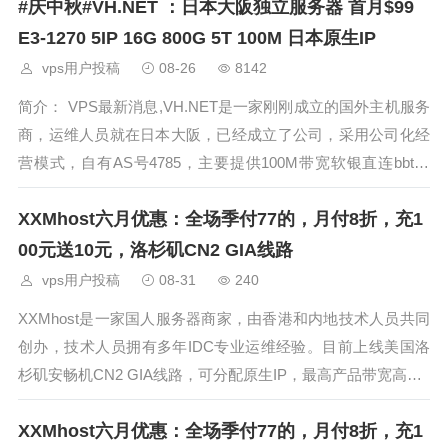
#庆中秋#VH.NET ：日本大阪独立服务器 首月$99
E3-1270 5IP 16G 800G 5T 100M 日本原生IP
vps用户投稿
08-26
8142
简介： VPS最新消息,VH.NET是一家刚刚成立的国外主机服务
商，运维人员就在日本大阪，已经成立了公司，采用公司化经
营模式，自有AS号4785，主要提供100M带宽软银直连bbtec
线路的独立服务器业务，最低5T流量起，采用日本原生IP，目
XXMhost六月优惠：全场季付77的，月付8折，充1
前测试net
00元送10元，洛杉矶CN2 GIA线路
vps用户投稿
08-31
240
XXMhost是一家国人服务器商家，由香港和内地技术人员共同
创办，技术人员拥有多年IDC专业运维经验。目前上线美国洛
杉矶安畅机CN2 GIA线路，可分配原生IP，最高产品带宽高达3
00M。因原生IP 库存有限下单默认是非原生IP，有需要请在购
XXMhost六月优惠：全场季付77的，月付8折，充1
买完成后*当日内*请提交工单即可免费更换，目前商家推出了