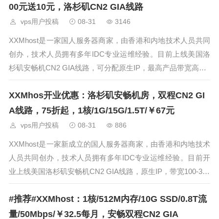
一
00元送10元，洛杉矶CN2 GIA线路
vps用户投稿
08-31
3146
XXMhost是一家国人服务器商家，由香港和内地技术人员共同
创办，技术人员拥有多年IDC专业运维经验。目前上线美国洛
杉矶安畅机CN2 GIA线路，可分配原生IP，最高产品带宽高达3
00M。因原生IP 库存有限下单默认是非原生IP，有需要请在购
XXMhos开业优惠：洛杉矶安畅机房，双程CN2 GI
买完成后*当日内*请提交工单即可免费更换，目前商家推出了
一
A线路，75折起，1核/1G/15G/1.5T/￥67元
vps用户投稿
08-31
886
XXMhost是一家新成立的国人服务器商家，由香港和内地技术
人员共同创办，技术人员拥有多年IDC专业运维经验。目前开
业上线美国洛杉矶安畅机CN2 GIA线路，原生IP，带宽100-300
M不等，开业到五月底前输入开业优惠码即可获得终身优惠月
#推荐#XXMhost：1核/512M内存/10G SSD/0.8T流
付77折 季付75折，支持支付宝。 官方网站 https:/
量/50Mbps/￥32.5每月，安畅双程CN2 GIA