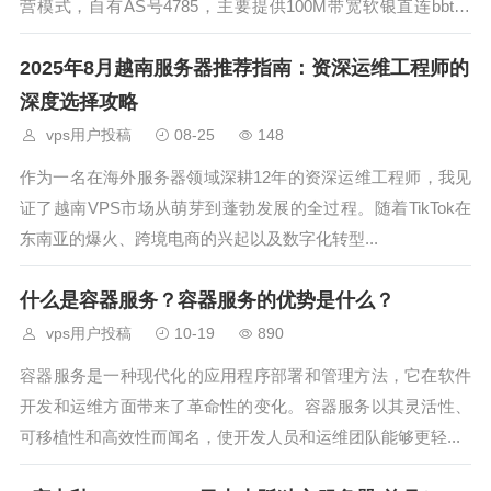
营模式，自有AS号4785，主要提供100M带宽软银直连bbtec
线路的独立服务器业务，最低5T流量起，采用日本原生IP，目
2025年8月越南服务器推荐指南：资深运维工程师的
前测试net
深度选择攻略
vps用户投稿
08-25
148
作为一名在海外服务器领域深耕12年的资深运维工程师，我见
证了越南VPS市场从萌芽到蓬勃发展的全过程。随着TikTok在
东南亚的爆火、跨境电商的兴起以及数字化转型...
什么是容器服务？容器服务的优势是什么？
vps用户投稿
10-19
890
容器服务是一种现代化的应用程序部署和管理方法，它在软件
开发和运维方面带来了革命性的变化。容器服务以其灵活性、
可移植性和高效性而闻名，使开发人员和运维团队能够更轻...