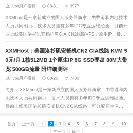
vps用户投稿
08-31
3977
XXMhost是一家新成立的国人服务器商家，由香港和内地技术
人员共同创办，技术人员拥有多年IDC专业运维经验。目前开
业上线美国洛杉矶安畅机房GIA CN2线路VPS，原生IP，带宽1
00-300M不等，开业到五月底前输入开业优惠码即可获得终身
XXMHost：美国洛杉矶安畅机CN2 GIA线路 KVM 5
优惠月付77折 季付75折，开业前20位客户更可享受高达6
0元/月 1核512MB 1个原生IP 8G SSD硬盘 80M大带
宽 500GB流量 附详细测评
vps用户投稿
08-26
7480
简介： XXMhost是一家新成立的国人服务器商家，由香港和内
地技术人员共同创办，技术人员拥有多年IDC专业运维经验。
目前上线美国洛杉矶安畅机CN2 GIA线路，可分配原生IP，带
宽100-300M不等。 （因原生IP 库存有限下单默认是非原生I
P，有需要请在
首页
上一页
1
2
3
4
5
6
7
8
9
10
下一页
尾页